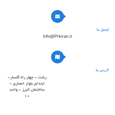
ایمیل ما
Info@prkiran.ir
آدرس ما
رشت - چهار راه گلسار-
ابتدای بلوار انصاری -
ساختمان البرز - واحد
۱۰