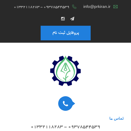
01332118283 - 09378544539
info@prkiran.ir
پروفایل ثبت نام
تماس ما
01332118283 - 09378544539