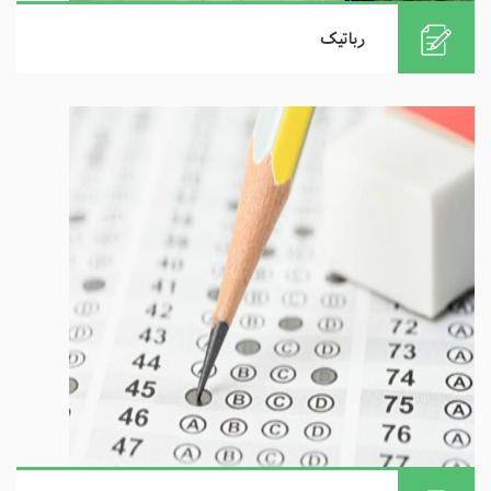
رباتیک