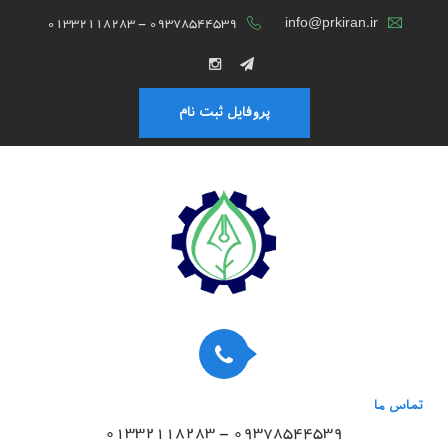
01332118283 - 09378544539
info@prkiran.ir
پروفایل ثبت نام
تماس ما
01332118283 - 09378544539