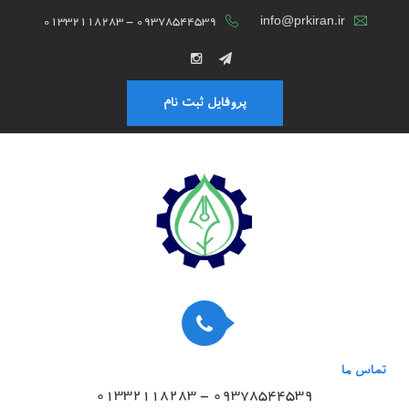
01332118283 - 09378544539
info@prkiran.ir
پروفایل ثبت نام
تماس ما
01332118283 - 09378544539