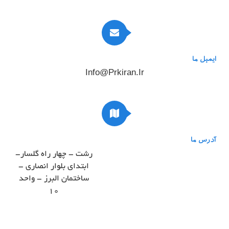
ایمیل ما
Info@prkiran.ir
آدرس ما
رشت - چهار راه گلسار-
ابتدای بلوار انصاری -
ساختمان البرز - واحد
۱۰