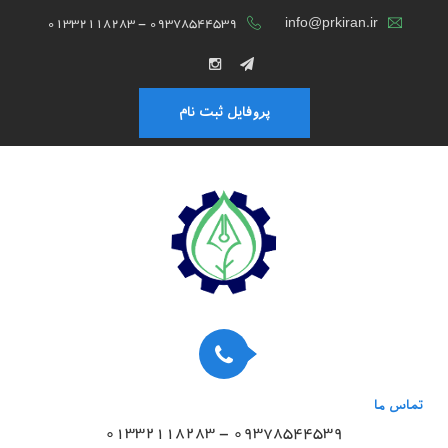
01332118283 - 09378544539
info@prkiran.ir
پروفایل ثبت نام
تماس ما
01332118283 - 09378544539