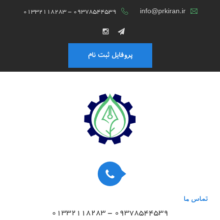
01332118283 - 09378544539
info@prkiran.ir
پروفایل ثبت نام
تماس ما
01332118283 - 09378544539