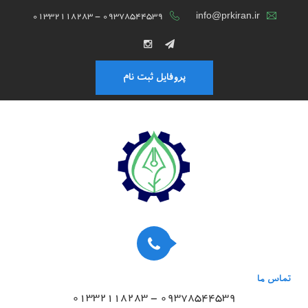
01332118283 - 09378544539
info@prkiran.ir
پروفایل ثبت نام
تماس ما
01332118283 - 09378544539