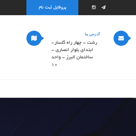
پروفایل ثبت نام
آدرس ما
رشت - چهار راه گلسار-
ابتدای بلوار انصاری -
ساختمان البرز - واحد
۱۰