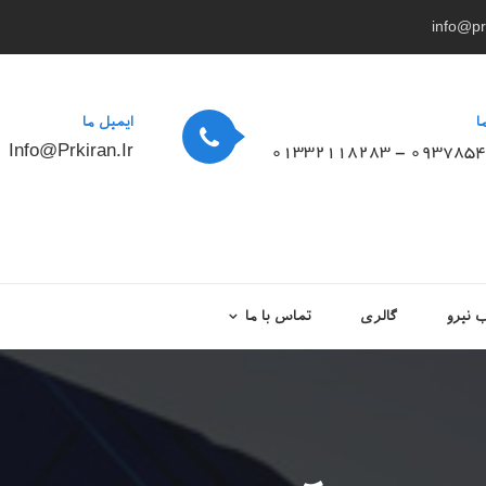
info@prk
ا
ایمیل ما
Info@prkiran.ir
01332118283 - 093785
نیرو
گالری
تماس با ما