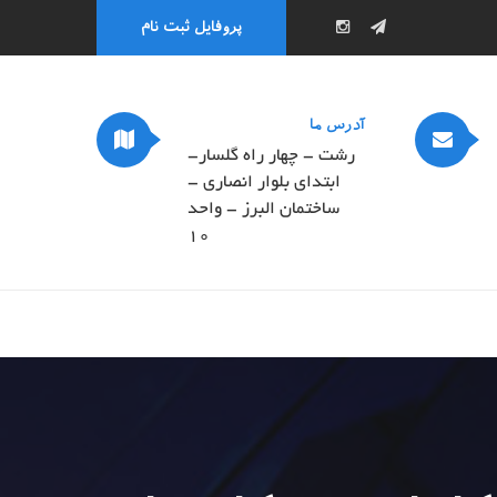
پروفایل ثبت نام
آدرس ما
رشت - چهار راه گلسار-
ابتدای بلوار انصاری -
ساختمان البرز - واحد
۱۰