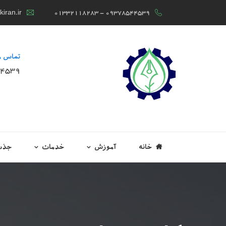
iran.ir
01332118283 - 09378544539
تماس م
44539
خانه
آموزش
خدمات
جذب 