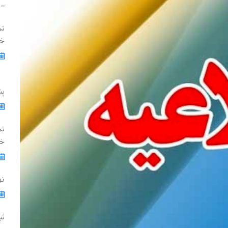
تم
خ
پن
تم
خز
نوروز 1401
ثب