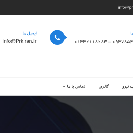
info@prk
ا
ایمیل ما
Info@prkiran.ir
01332118283 - 093785
نیرو
گالری
تماس با ما