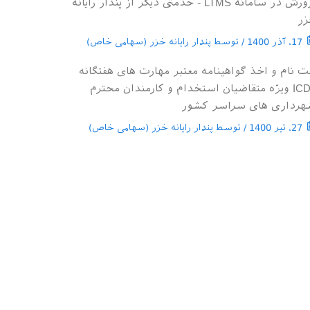
پرورش در سامانه LTMS - خدمتی دیگر از پندار رایانه
زر
17، آذر 1400 / توسط پندار رایانه خزر (سهامی خاص)
ت نام و اخذ گواهینامه معتبر مهارت های هفتگانه
ICDL ویژه متقاضیان استخدام و کارمندان محترم
رداری های سراسر کشور
27، تیر 1400 / توسط پندار رایانه خزر (سهامی خاص)